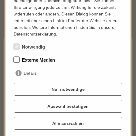
nachfolgenden Übersicht aufgeführt sind. Sie können
untersuchte Flächen
Ihre Einwilligung jederzeit mit Wirkung für die Zukunft
widerrufen oder ändern. Diesen Dialog können Sie
jederzeit über einen Link im Footer der Website erneut
aufrufen. Weitere Informationen finden Sie in unserer
Datenschutzerklärung.
Notwendig
Externe Medien
Details
Agri-Food-Politik
Beratung für Abgeordnete, Urban-Gardening-
Nur notwendige
Projekte, Forschunginstitutionen, Universitäten,
Landwirte, Umweltverbände,
Auswahl bestätigen
Lebensmittelverarbeiter u.v.m.
Alle auswählen