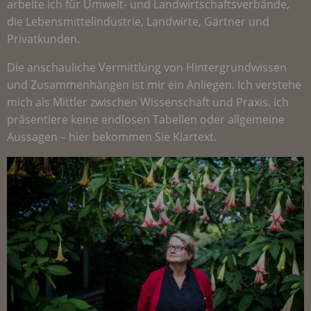
arbeite ich für Umwelt- und Landwirtschaftsverbände,
die Lebensmittelindustrie, Landwirte, Gärtner und
Privatkunden.
Die anschauliche Vermittlung von Hintergrundwissen
und Zusammenhängen ist mir ein Anliegen. Ich verstehe
mich als Mittler zwischen Wissenschaft und Praxis. Ich
präsentiere keine endlosen Tabellen oder allgemeine
Aussagen – hier bekommen Sie Klartext.