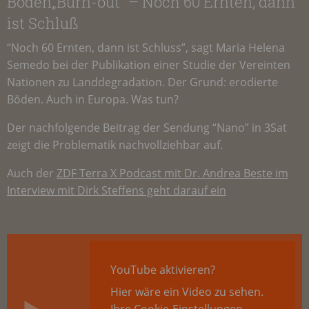
Boden„Burn-out“ – Noch 60 Ernten, dann
ist Schluß
“Noch 60 Ernten, dann ist Schluss”, sagt Maria Helena
Semedo bei der Publikation einer Studie der Vereinten
Nationen zu Landdegradation. Der Grund: erodierte
Böden. Auch in Europa. Was tun?
Der nachfolgende Beitrag der Sendung “Nano” in 3Sat
zeigt die Problematik nachvollziehbar auf.
Auch der
ZDF
Terra X Podcast mit Dr. Andrea Beste im
Interview mit Dirk Steffens geht darauf ein
YouTube aktivieren?
Hier wäre ein Video zu sehen.
Ihre Cookie-Einstellungen