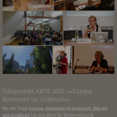
Filmprojekt
ARTE
2022: >>Europa.
Kontinent im Umbruch<<
Bei der Folge
Europa. Kontinent im Umbruch. Wie wir
uns ernähren
hat das Büro für Bodenschutz &