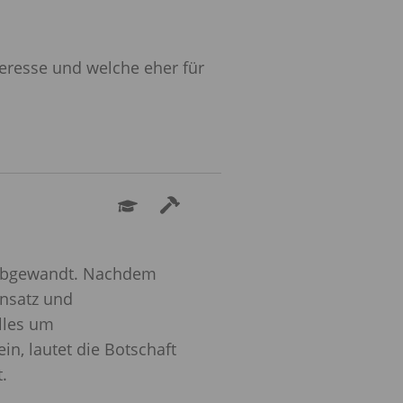
teresse und welche eher für
e abgewandt. Nachdem
insatz und
lles um
in, lautet die Botschaft
.