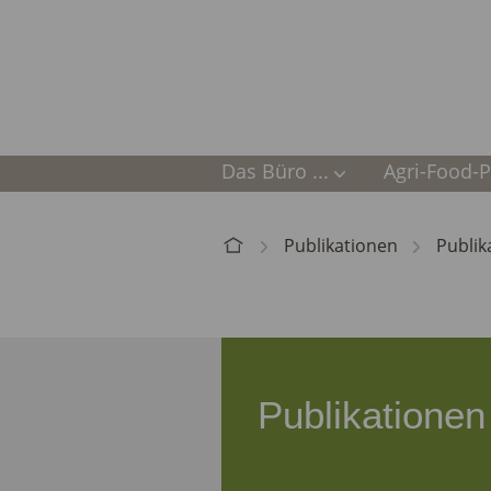
Das Büro ...
Agri-Food-Po
Dr. Andrea Beste
Nachhaltige
Publikationen
Publik
Referenzen
Ökolandbau
Mitgliedschaften
Regionale 
Gut & klima
Publikationen