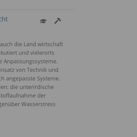
cht
uch die Land­ wirtschaft
tiert und vielerorts
ste Anpassungssysteme.
insatz von Technik und
sch angepasste Systeme.
n: die unterirdische
stoffaufnahme der
egenüber Wasserstress