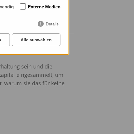
wendig
Externe Medien
Details
n
Alle auswählen
rhaltung sein und die
apital eingesammelt, um
t, warum sie das für keine