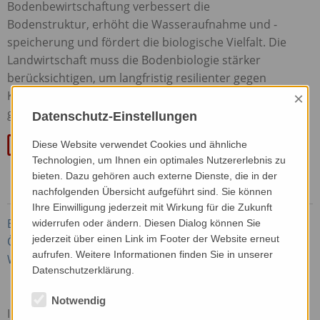
Bodenbewirtschaftung verbessert die
Bodenstruktur, erhöht die Wasseraufnahme und -
speicherung und fördert die biologische Vielfalt. Die
Landwirtschaft muss die Bodenbiologie stärker
berücksichtigen, um langfristig resilienter gegen
Klimaextreme zu werden und Erntesicherheit zu
×
gewährleisten.
Datenschutz-Einstellungen
Diese Website verwendet Cookies und ähnliche
(395 kB)
Technologien, um Ihnen ein optimales Nutzererlebnis zu
bieten. Dazu gehören auch externe Dienste, die in der
nachfolgenden Übersicht aufgeführt sind. Sie können
Ihre Einwilligung jederzeit mit Wirkung für die Zukunft
Beste A. (2025): Regenerative Landwirtschaft statt
widerrufen oder ändern. Diesen Dialog können Sie
jederzeit über einen Link im Footer der Website erneut
Ökolandbau? Wertvolle Praxis oder Green
aufrufen. Weitere Informationen finden Sie in unserer
Washing? In: Lebendige Erde 3/25
Datenschutzerklärung.
Notwendig
In Deutschland und Österreich hat man seit