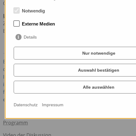
Ökosysteme ermöglicht.
Notwendig
Link zum Vortrag
Zur Ansicht ist eine Mitgliedschaft in der IG gesunder
Externe Medien
Boden Voraussetzung.
Details
Nur notwendige
Beste, A. (2025): Long debate, little movement: the
case of soil science and policy. Abstract.
Auswahl bestätigen
International Conference, Athen: Science and policy
in times of multicrisis and dissent: Issues of
Alle auswählen
framing, authority, evidence – and political-
economic power.
Datenschutz
Impressum
Programm
Video der Diskussion