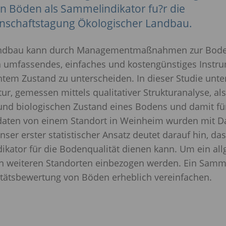
 Böden als Sammelindikator fu?r die
enschaftstagung Ökologischer Landbau.
 Landbau kann durch Managementmaßnahmen zur Bod
in umfassendes, einfaches und kostengünstiges Instr
tem Zustand zu unterscheiden. In dieser Studie unte
ur, gemessen mittels qualitativer Strukturanalyse, a
und biologischen Zustand eines Bodens und damit für
ddaten von einem Standort in Weinheim wurden mit Da
nser erster statistischer Ansatz deutet darauf hin, da
kator für die Bodenqualität dienen kann. Um ein all
n weiteren Standorten einbezogen werden. Ein Sammel
itätsbewertung von Böden erheblich vereinfachen.