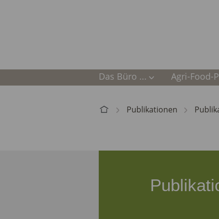
Das Büro ...
Agri-Food-Po
Dr. Andrea Beste
Nachhaltige
Publikationen
Publi
Referenzen
Ökolandbau
Mitgliedschaften
Regionale 
Gut & klima
Publikat