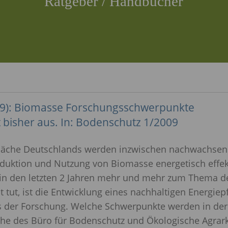
Ratgeber / Handbücher
Terra Preta / Pflanzenkohle
Globalisierung
Pflanzen- & Wurzelvielfalt
Freihandelsab
Regional Einkau
2009): Biomasse Forschungsschwerpunkte
 bisher aus. In: Bodenschutz 1/2009
fläche Deutschlands werden inzwischen nachwachsen
oduktion und Nutzung von Biomasse energetisch effek
 in den letzten 2 Jahren mehr und mehr zum Thema de
tut, ist die Entwicklung eines nachhaltigen Energie
es der Forschung. Welche Schwerpunkte werden in d
rche des Büro für Bodenschutz und Ökologische Agrark