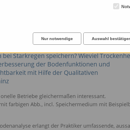
Not
Nur notwendige
Auswahl bestätige
23): Klimawandel und Landwirtschaft. Wieviel
bei Starkregen speichern? Wieviel Trockenhe
Verbesserung der Bodenfunktionen und
barkeit mit Hilfe der Qualitativen
ainz
onelle Betriebe gleichermaßen interessant.
. mit farbigen Abb., incl. Speichermedium mit Beispielb
odenanalyse erlangt der Praktiker umfassende, aussa