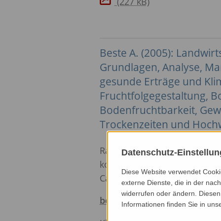
(227 kB)
Beste A. (2005): Landwirt
Grundlagen, Analyse, Ma
gesunde Erträge und Kli
Fruchtfolgegestaltung, 
Bodenfruchtbarkeit, Gew
Trockenzeiten und Hochw
Ratgeber und Lehrbuch in ein
Datenschutz-Einstellu
konventionelle Betriebe glei
Diese Website verwendet Cookie
Ca. 200 S., zahlreiche teils f
externe Dienste, die in der nach
widerrufen oder ändern. Diesen 
bestellen
Informationen finden Sie in uns