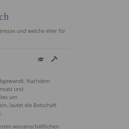
sch
teresse und welche eher für
e abgewandt. Nachdem
insatz und
lles um
in, lautet die Botschaft
.
uesten wissenschaftlichen