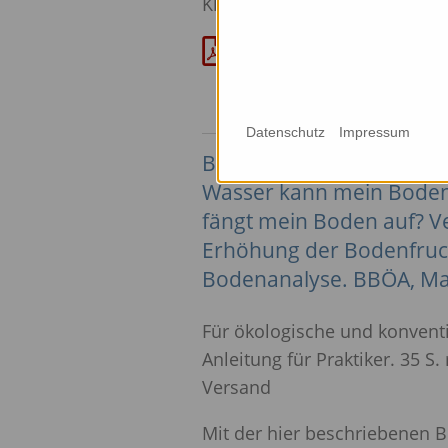
Klappentext
(31 kB)
Datenschutz
Impressum
Beste, A. (9. Auflage, 20
Wasser kann mein Boden 
fängt mein Boden auf? 
Erhöhung der Bodenfrucht
Bodenanalyse.
BBÖA
, M
Für ökologische und konventi
Anleitung für Praktiker. 35 S
Versand
Mit der hier beschriebenen B