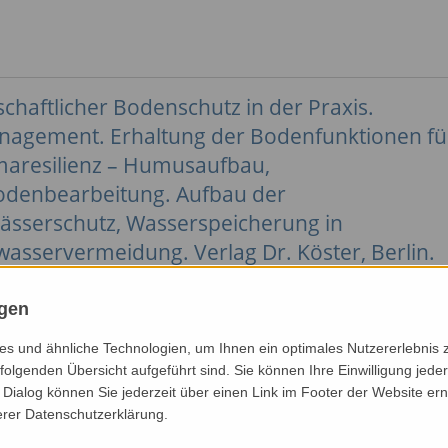
schaftlicher Bodenschutz in der Praxis.
nagement. Erhaltung der Bodenfunktionen fü
maresilienz – Humusaufbau,
Bodenbearbeitung. Aufbau der
ässerschutz, Wasserspeicherung in
asservermeidung. Verlag Dr. Köster, Berlin.
em. Verständlich geschrieben, übersichtlich aufgeba
ngen
chermaßen interessant.
s und ähnliche Technologien, um Ihnen ein optimales Nutzererlebnis 
arbige Abb. Preis: 29,80 € plus Versand
folgenden Übersicht aufgeführt sind. Sie können Ihre Einwilligung jeder
Dialog können Sie jederzeit über einen Link im Footer der Website ern
erer Datenschutzerklärung.