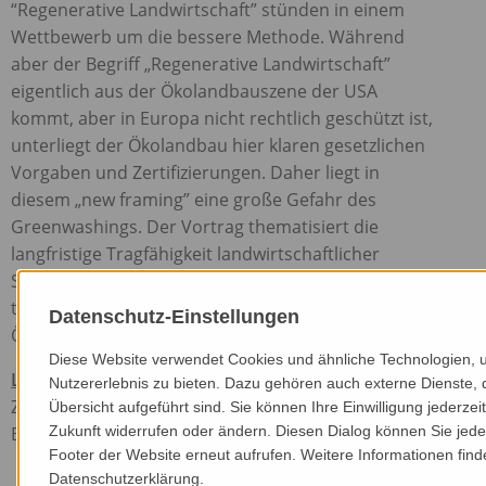
“Regenerative Landwirtschaft” stünden in einem
Wettbewerb um die bessere Methode. Während
aber der Begriff „Regenerative Landwirtschaft”
eigentlich aus der Ökolandbauszene der
USA
kommt, aber in Europa nicht rechtlich geschützt ist,
unterliegt der Ökolandbau hier klaren gesetzlichen
Vorgaben und Zertifizierungen. Daher liegt in
diesem „new framing” eine große Gefahr des
Greenwashings. Der Vortrag thematisiert die
langfristige Tragfähigkeit landwirtschaftlicher
Systeme und wirft die Frage auf, welches Modell
tatsächlich nachhaltige Erträge auf Basis gesunder
Datenschutz-Einstellungen
Ökosysteme ermöglicht.
Diese Website verwendet Cookies und ähnliche Technologien, 
Link zum Vortrag
Nutzererlebnis zu bieten. Dazu gehören auch externe Dienste, 
Zur Ansicht ist eine Mitgliedschaft in der IG gesunder
Übersicht aufgeführt sind. Sie können Ihre Einwilligung jederzeit
Boden Voraussetzung.
Zukunft widerrufen oder ändern. Diesen Dialog können Sie jeder
Footer der Website erneut aufrufen. Weitere Informationen find
Datenschutzerklärung.