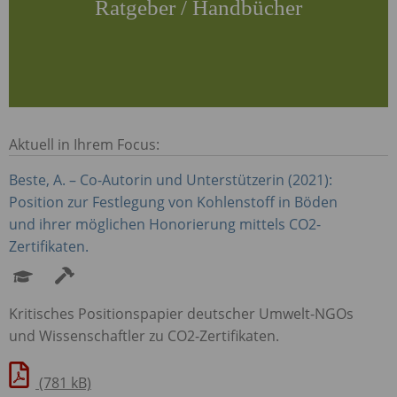
Ratgeber / Handbücher
Aktuell in Ihrem Focus:
Beste, A. – Co-Autorin und Unterstützerin (2021):
Position zur Festlegung von Kohlenstoff in Böden
und ihrer möglichen Honorierung mittels CO2-
Zertifikaten.
Kritisches Positionspapier deutscher Umwelt-
NGO
s
und Wissenschaftler zu CO2-Zertifikaten.
(781 kB)