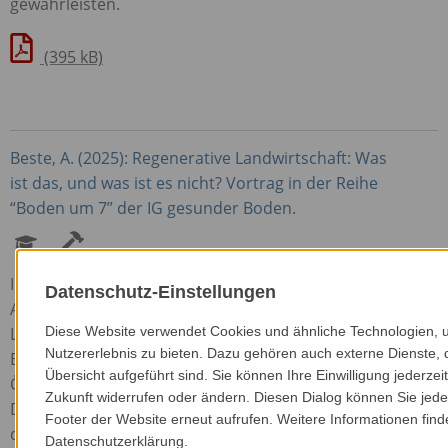
gewährleisten.
(395 kB)
Beste, A. (2025): Regenerative Landwirtschaft: Was
ist das, und was ist es nicht? Vortrag in der Reihe
“Boden um 7” der IG gesunder Boden.
In diesem Webinar spricht Dr. Andrea Beste,
Datenschutz-Einstellungen
Agrarwissenschaftlerin, Expertin für nachhaltige
Landnutzung und Fachbeirätin der IG gesunder
Diese Website verwendet Cookies und ähnliche Technologien, 
Nutzererlebnis zu bieten. Dazu gehören auch externe Dienste, 
Boden, über das Spannungsfeld zwischen
Übersicht aufgeführt sind. Sie können Ihre Einwilligung jederzeit
Ökolandbau und “Regenerativer Landwirtschaft.” In
Zukunft widerrufen oder ändern. Diesen Dialog können Sie jeder
Deutschland und Österreich hat man seit Längerem
Footer der Website erneut aufrufen. Weitere Informationen find
den Eindruck, die Begriffe Ökolandbau und
Datenschutzerklärung.